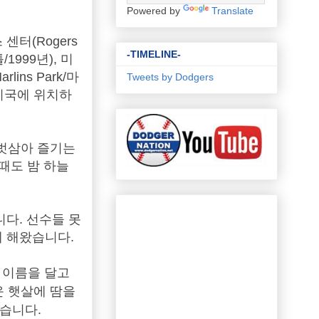
Powered by
Translate
터(Rogers
-TIMELINE-
/1999년), 미
lins Park/마
Tweets by Dodgers
 미국에 위치하
 벗삼아 즐기는
때도 밤 하늘
다. 선수들 못
께 해왔습니다.
 이름을 달고
운 햇살에 땀을
었습니다.