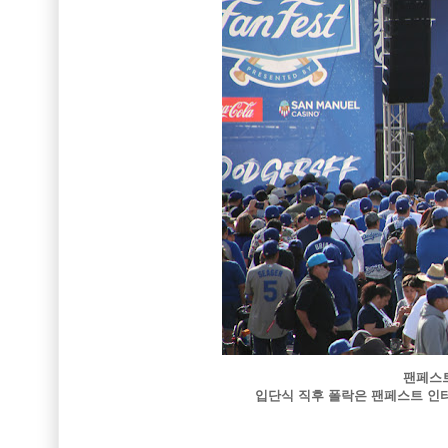
팬페스트
입단식 직후 폴락은 팬페스트 인터뷰